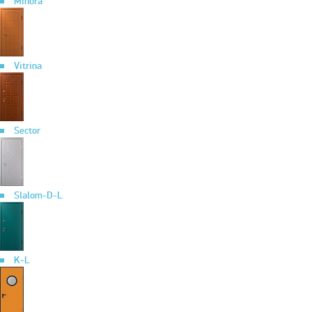
Minora
Vitrina
Sector
Slalom-D-L
K-L