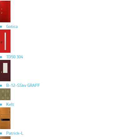
Gotica
TD50 304
B-12-SSkv GRAFF
Kelt
Patrick-L