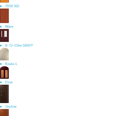
TD50 302
Wave
B-12-SSkv GRAFF
Koala-L
Elise
Skyline