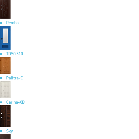
Rembo
TD50 310
Palitra-C
Carina-XB
Sky