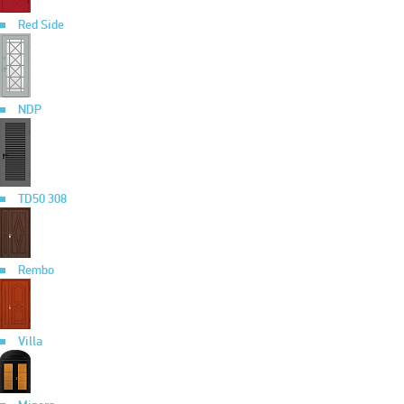
Red Side
NDP
TD50 308
Rembo
Villa