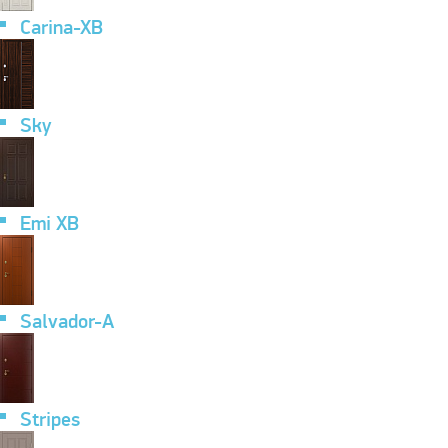
Carina-XB
Sky
Emi XB
Salvador-A
Stripes