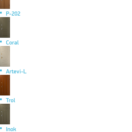
P-202
Coral
Artevi-L
Trol
Inok