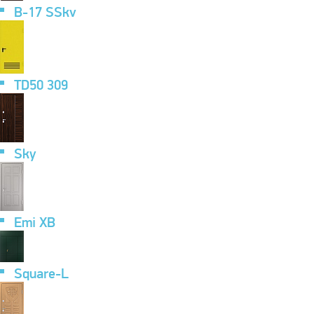
B-17 SSkv
TD50 309
Sky
Emi XB
Square-L