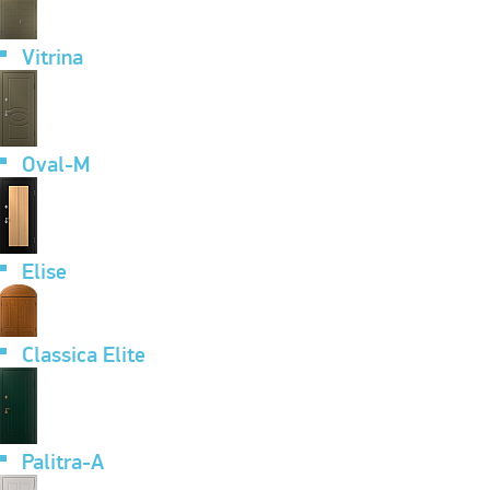
Vitrina
Oval-M
Elise
Classica Elite
Palitra-A