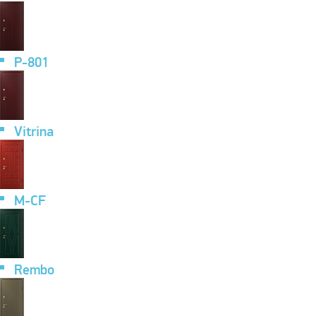
P-801
Vitrina
M-CF
Rembo