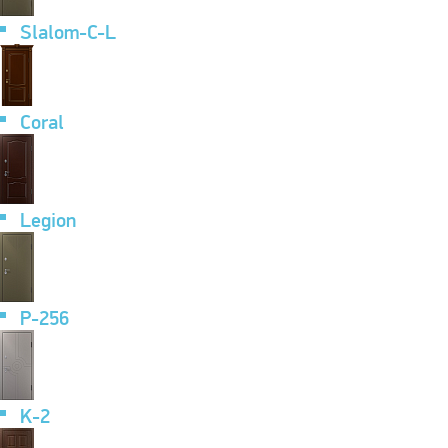
Slalom-C-L
Coral
Legion
P-256
K-2