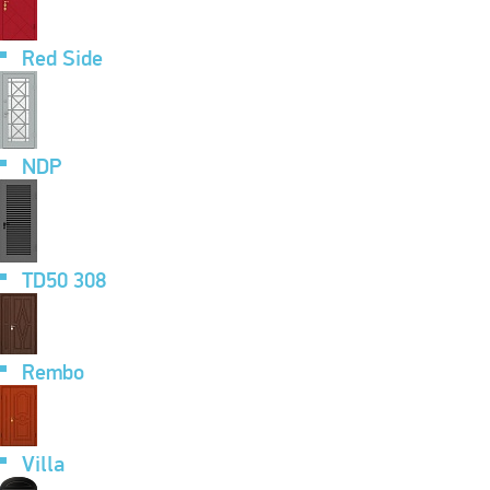
Red Side
NDP
TD50 308
Rembo
Villa