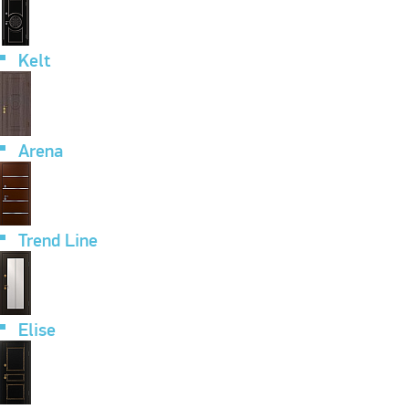
Kelt
Arena
Trend Line
Elise