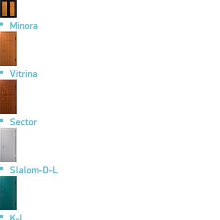
Minora
Vitrina
Sector
Slalom-D-L
K-L