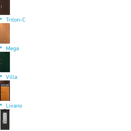
Triton-C
Mega
Villa
Livano