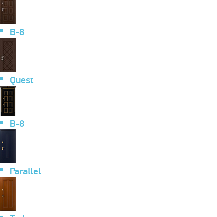
B-8
Quest
B-8
Parallel