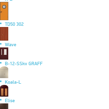
TD50 302
Wave
B-12-SSkv GRAFF
Koala-L
Elise