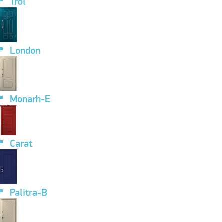
Trol
London
Monarh-E
Carat
Palitra-B