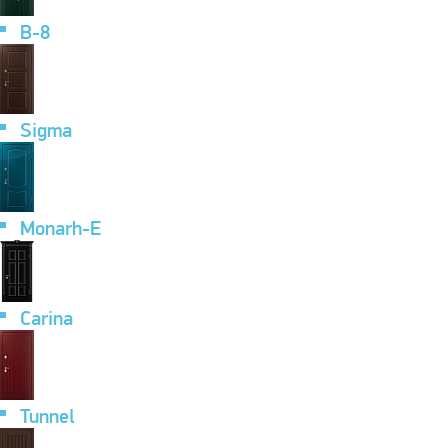
B-8
Sigma
Monarh-E
Carina
Tunnel