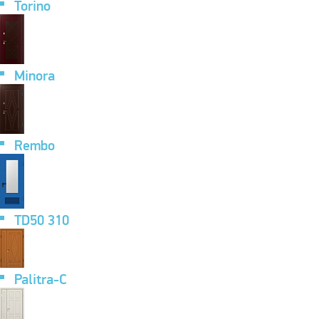
Torino
Minora
Rembo
TD50 310
Palitra-C