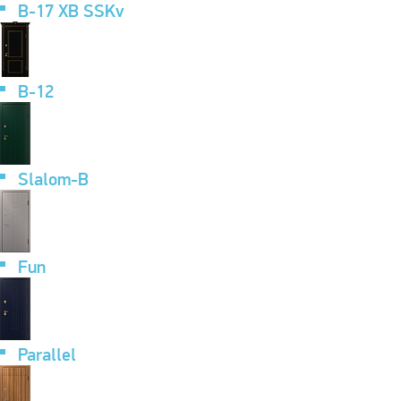
B-17 XB SSKv
B-12
Slalom-B
Fun
Parallel