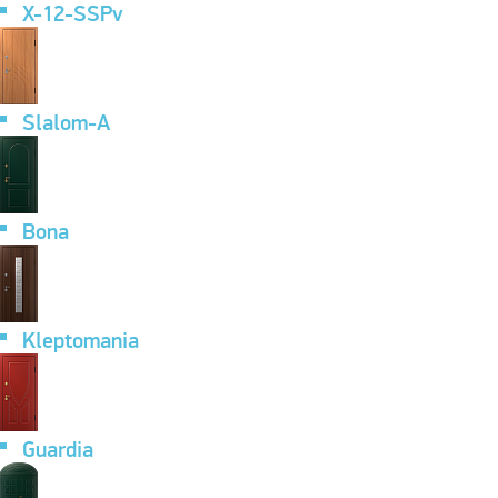
X-12-SSPv
Slalom-A
Bona
Kleptomania
Guardia