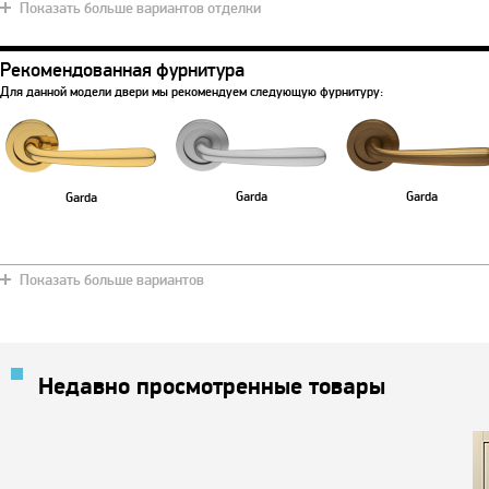
Показать больше вариантов отделки
Рекомендованная фурнитура
Дуб медовый
Синяя ночь
Хаки
Снежно белый
Красное де
Для данной модели двери мы рекомендуем следующую фурнитуру:
Garda
Garda
Garda
Страдивари
Коричневый
Арктика
Вишневый
Венге
Показать больше вариантов
Недавно просмотренные товары