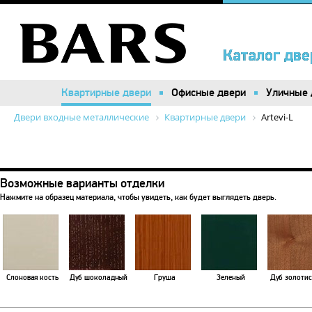
Каталог две
Каталог две
Квартирные двери
Квартирные двери
Офисные двери
Офисные двери
Уличные 
Уличные 
Двери входные металлические
Квартирные двери
Artevi-L
Возможные варианты отделки
Нажмите на образец материала, чтобы увидеть, как будет выглядеть дверь.
Слоновая кость
Дуб шоколадный
Груша
Зеленый
Дуб золоти