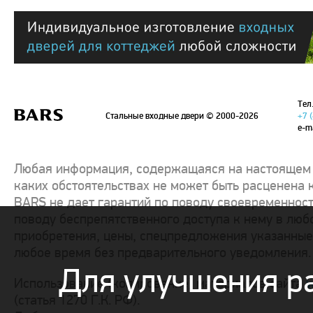
Тел.
Стальные входные двери
© 2000-2026
+7 
e-m
Любая информация, содержащаяся на настоящем с
каких обстоятельствах не может быть расценена 
BARS не дает гарантий по поводу своевременност
поводу беспрепятственного доступа к нему в люб
приобретения, цены, спецпредложения указанные 
любое время без предварительного уведомления.
Для улучшения р
Использование (копирование) материалов сайта
w
(статья 1270 Г.К. РФ).