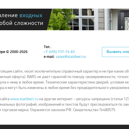
Тел.:
Вызвать ин
вери
© 2000-2026
+7 (495) 737-74-65
e-mail:
sales@staldveri.ru
ящем сайте, носит исключительно справочный характер и ни при каких об
ичная оферта). BARS не дает гарантий по поводу своевременности, точнос
упа к нему в любое время. Технические характеристики дверей, условия и
ра и могут быть изменены в любое время без предварительного уведомлен
 сайта
www.staldveri.ru
на другие интернет – ресурсы запрещено (статья 127
нальных фотографий, изображений и текстов будут преследоваться по зак
 торговая марка. Охраняется законом РФ. Свидетельство №480575.