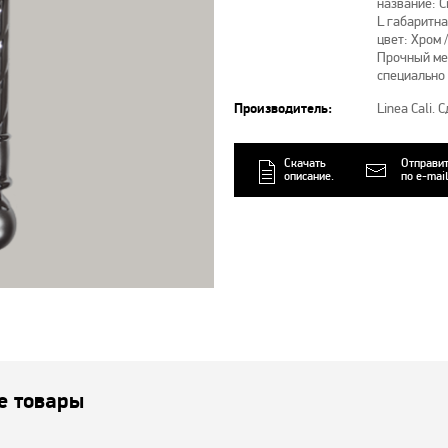
название: C
L габаритна
цвет: Хро
Прочный ме
специально
Производитель:
Linea Cali.
Скачать
Отправи
описание.
по e-mail
е товары