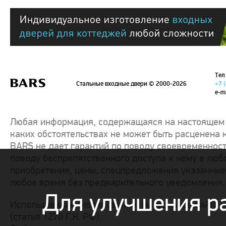
Тел.
Стальные входные двери
© 2000-2026
+7 
e-m
Любая информация, содержащаяся на настоящем с
каких обстоятельствах не может быть расценена 
BARS не дает гарантий по поводу своевременност
поводу беспрепятственного доступа к нему в люб
приобретения, цены, спецпредложения указанные 
любое время без предварительного уведомления.
Для улучшения р
Использование (копирование) материалов сайта
w
(статья 1270 Г.К. РФ).