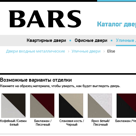
Каталог две
Каталог две
Квартирные двери
Квартирные двери
Офисные двери
Офисные двери
Уличные 
Уличные 
Двери входные металлические
Уличные двери
Elise
Возможные варианты отделки
Нажмите на образец материала, чтобы увидеть, как будет выглядеть дверь.
Кофейный /Снежно
Баклажан /
Слоновая кость /
Ярко белый/
Баклажан /Ч
белый
Песочный
Черный
Песочный