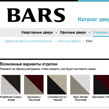
Каталог две
Каталог две
Квартирные двери
Квартирные двери
Офисные двери
Офисные двери
Уличные 
Уличные 
Двери входные металлические
Уличные двери
Elise
Возможные варианты отделки
Нажмите на образец материала, чтобы увидеть, как будет выглядеть дверь.
Кофейный /Снежно
Баклажан /
Слоновая кость /
Ярко белый/
Баклажан /Ч
белый
Песочный
Черный
Песочный