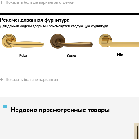
Показать больше вариантов отделки
Рекомендованная фурнитура
Синяя ночь
Золотой металлик
Кричневый
Снежно белый
Вишневы
Для данной модели двери мы рекомендуем следующую фурнитуру:
Elle
Kuba
Garda
Показать больше вариантов
Недавно просмотренные товары