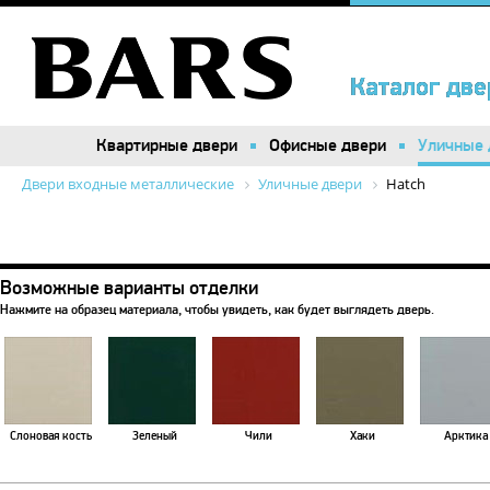
Каталог две
Каталог две
Квартирные двери
Квартирные двери
Офисные двери
Офисные двери
Уличные 
Уличные 
Двери входные металлические
Уличные двери
Hatch
Возможные варианты отделки
Нажмите на образец материала, чтобы увидеть, как будет выглядеть дверь.
Слоновая кость
Зеленый
Чили
Хаки
Арктика