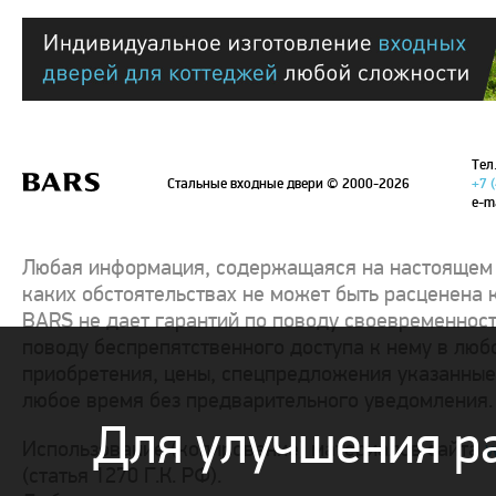
Тел.
Стальные входные двери
© 2000-2026
+7 
e-m
Любая информация, содержащаяся на настоящем с
каких обстоятельствах не может быть расценена 
BARS не дает гарантий по поводу своевременност
поводу беспрепятственного доступа к нему в люб
приобретения, цены, спецпредложения указанные 
любое время без предварительного уведомления.
Для улучшения р
Использование (копирование) материалов сайта
w
(статья 1270 Г.К. РФ).