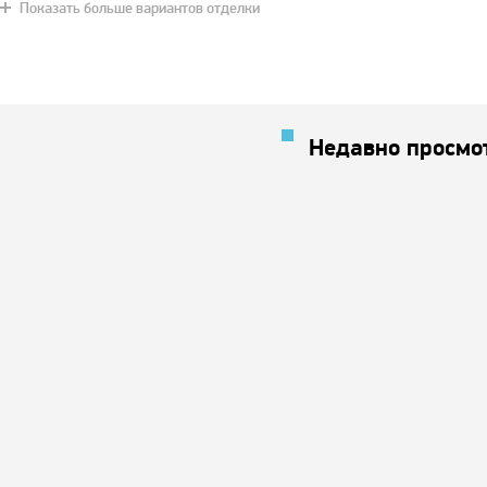
Показать больше вариантов отделки
Дуб натур
Чили
Снежно белый
Красное дерево
Хаки
Недавно просмо
Мурена
Слоновая кость
Орех светлый
Арктика
Коричнев