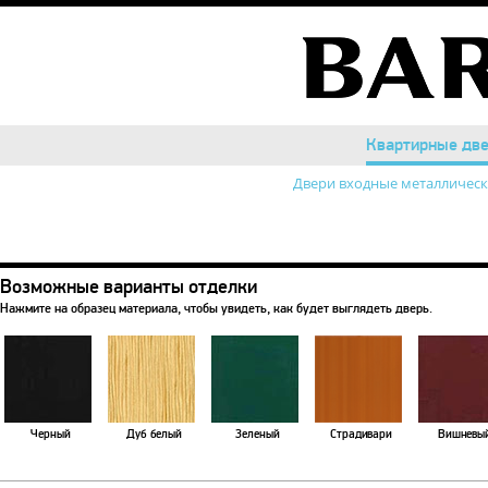
Квартирные дв
Квартирные дв
Двери входные металличес
Возможные варианты отделки
Нажмите на образец материала, чтобы увидеть, как будет выглядеть дверь.
Черный
Дуб белый
Зеленый
Страдивари
Вишневы