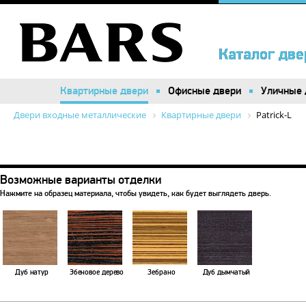
Каталог две
Каталог две
Квартирные двери
Квартирные двери
Офисные двери
Офисные двери
Уличные 
Уличные 
Двери входные металлические
Квартирные двери
Patrick-L
Возможные варианты отделки
Нажмите на образец материала, чтобы увидеть, как будет выглядеть дверь.
Дуб натур
Эбеновое дерево
Зебрано
Дуб дымчатый