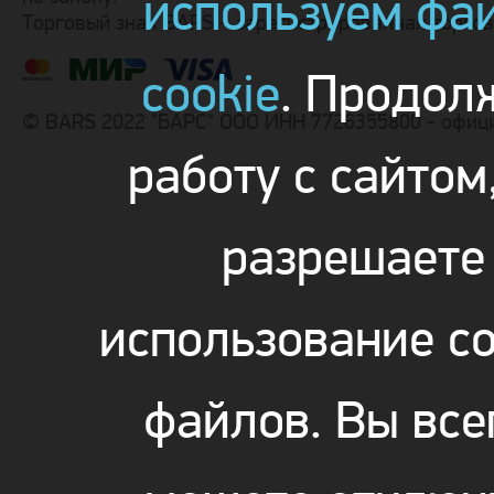
используем фа
Торговый знак BARS – зарегистрированная торго
cookie
. Продол
© BARS 2022 "БАРС" ООО ИНН 7726355800 - офиц
работу с сайтом
разрешаете
использование co
файлов. Вы все