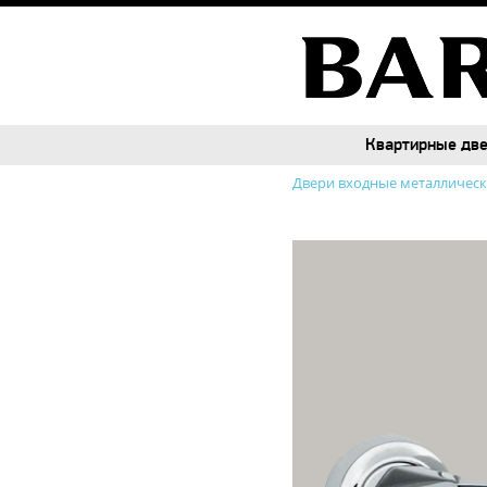
Квартирные дв
Квартирные дв
Двери входные металличес