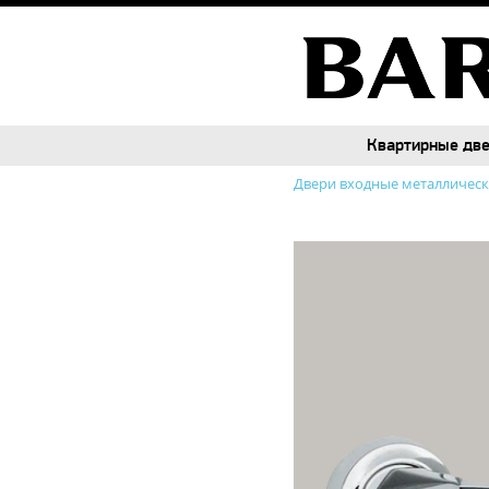
Квартирные дв
Квартирные дв
Двери входные металличес