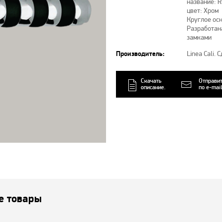
название: 
цвет: Хром
Круглое ос
Разработан
замками
Производитель:
Linea Cali.
Скачать
Отправи
описание.
по e-mail
е товары