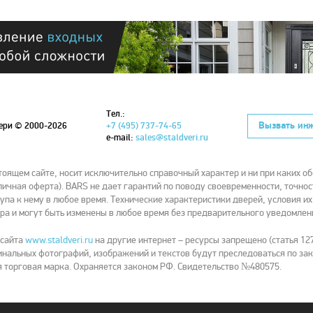
Тел.:
Вызвать ин
вери
© 2000-2026
+7 (495) 737-74-65
e-mail:
sales@staldveri.ru
ящем сайте, носит исключительно справочный характер и ни при каких об
ичная оферта). BARS не дает гарантий по поводу своевременности, точнос
упа к нему в любое время. Технические характеристики дверей, условия и
ра и могут быть изменены в любое время без предварительного уведомлен
 сайта
www.staldveri.ru
на другие интернет – ресурсы запрещено (статья 127
нальных фотографий, изображений и текстов будут преследоваться по зак
 торговая марка. Охраняется законом РФ. Свидетельство №480575.