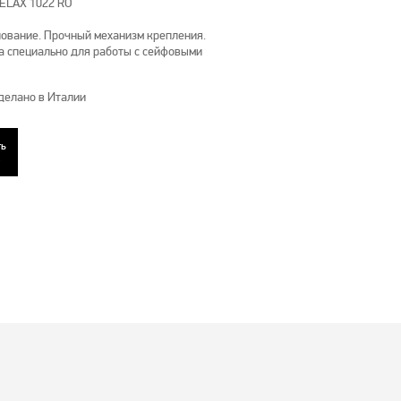
RELAX 1022 RO
нование. Прочный механизм крепления.
а специально для работы с сейфовыми
 Сделано в Италии
ть