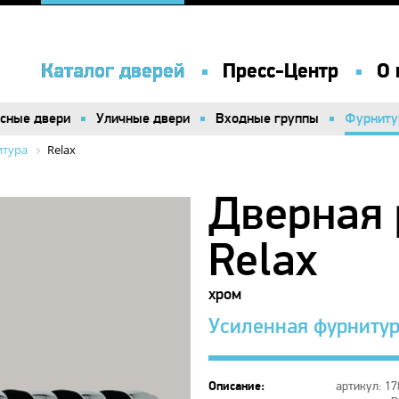
Каталог дверей
Каталог дверей
Пресс-Центр
Пресс-Центр
О 
О 
сные двери
сные двери
Уличные двери
Уличные двери
Входные группы
Входные группы
Фурниту
Фурниту
итура
Relax
Дверная 
Relax
хром
Усиленная фурнитур
Описание:
артикул: 17