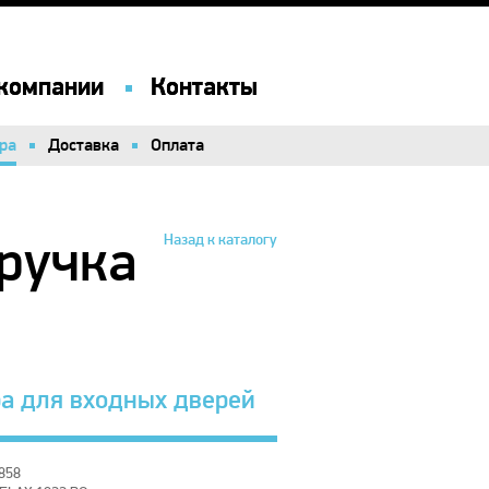
компании
компании
Контакты
Контакты
ра
ра
Доставка
Доставка
Оплата
Оплата
ручка
Назад к каталогу
а для входных дверей
858