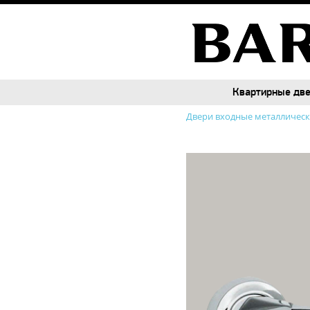
Квартирные дв
Квартирные дв
Двери входные металличес