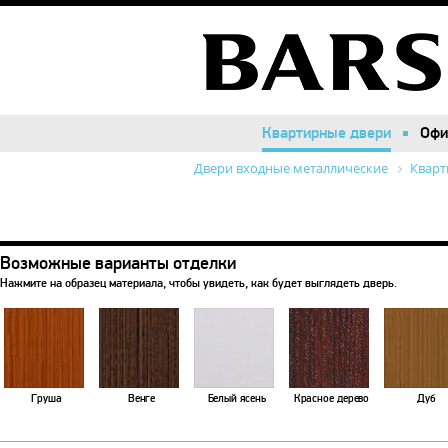
Квартирные двери
Квартирные двери
Офи
Офи
Двери входные металлические
Кварт
Возможные варианты отделки
Нажмите на образец материала, чтобы увидеть, как будет выглядеть дверь.
Груша
Венге
Белый ясень
Красное дерево
Дуб