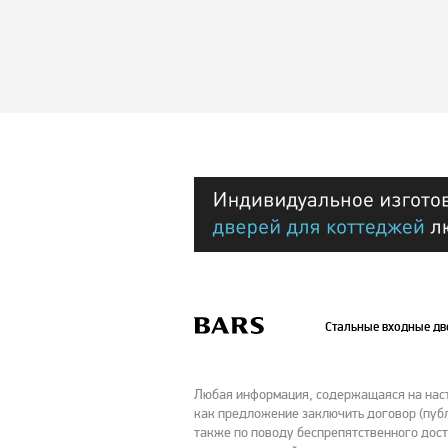
Стальные входные д
Любая информация, содержащаяся на насто
как предложение заключить договор (публ
также по поводу беспрепятственного дост