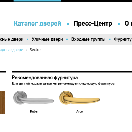
Каталог дверей
Каталог дверей
Пресс-Центр
Пресс-Центр
О 
О 
сные двери
сные двери
Уличные двери
Уличные двери
Входные группы
Входные группы
Фурниту
Фурниту
ирные двери
Sector
Рекомендованная фурнитура
Для данной модели двери мы рекомендуем следующую фурнитуру:
Kuba
Arco