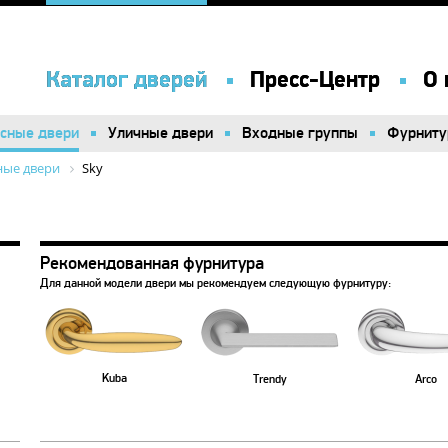
Каталог дверей
Каталог дверей
Пресс-Центр
Пресс-Центр
О 
О 
сные двери
сные двери
Уличные двери
Уличные двери
Входные группы
Входные группы
Фурниту
Фурниту
ые двери
Sky
Рекомендованная фурнитура
Для данной модели двери мы рекомендуем следующую фурнитуру:
Kuba
Trendy
Arco