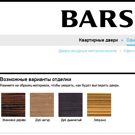
Квартирные двери
Квартирные двери
Офи
Офи
Двери входные металлические
Офисн
Возможные варианты отделки
Нажмите на образец материала, чтобы увидеть, как будет выглядеть дверь.
Эбеновое дерево
Дуб натур
Дуб дымчатый
Зебрано