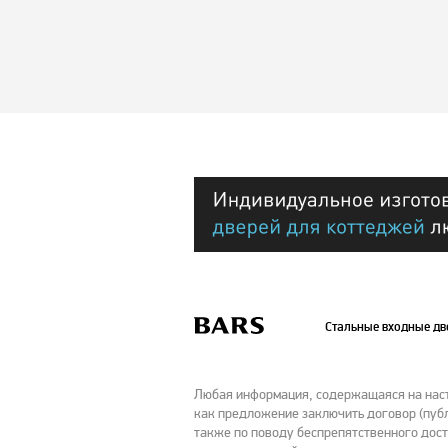
Стальные входные д
Любая информация, содержащаяся на насто
как предложение заключить договор (публ
также по поводу беспрепятственного дост