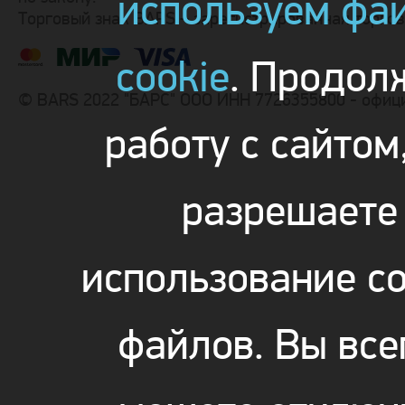
используем фа
Торговый знак BARS – зарегистрированная торго
cookie
. Продол
© BARS 2022 "БАРС" ООО ИНН 7726355800 - офиц
работу с сайтом
разрешаете
использование co
файлов. Вы все