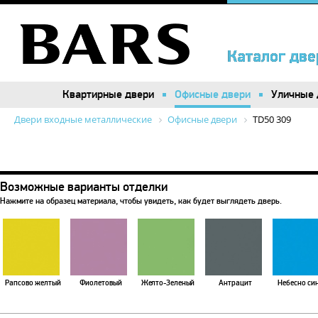
Каталог две
Каталог две
Квартирные двери
Квартирные двери
Офисные двери
Офисные двери
Уличные 
Уличные 
Двери входные металлические
Офисные двери
TD50 309
Возможные варианты отделки
Нажмите на образец материала, чтобы увидеть, как будет выглядеть дверь.
Рапсово желтый
Фиолетовый
Желто-Зеленый
Антрацит
Небесно си