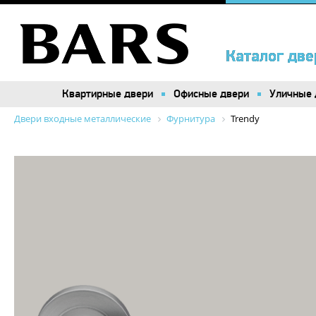
Каталог две
Каталог две
Квартирные двери
Квартирные двери
Офисные двери
Офисные двери
Уличные 
Уличные 
Двери входные металлические
Фурнитура
Trendy