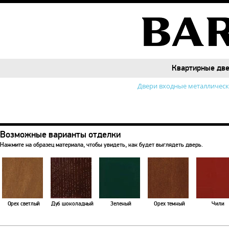
Квартирные дв
Квартирные дв
Двери входные металличес
Возможные варианты отделки
Нажмите на образец материала, чтобы увидеть, как будет выглядеть дверь.
Орех светлый
Дуб шоколадный
Зеленый
Орех темный
Чили