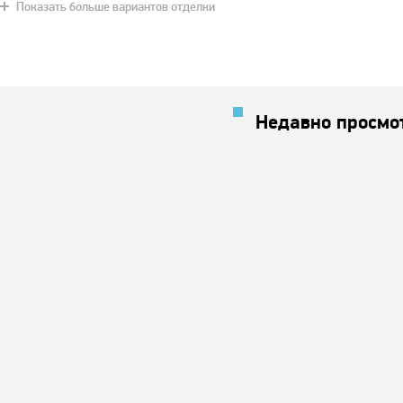
Показать больше вариантов отделки
Слоновая кость
Страдивари
Вишневый
Дуб классик
Хаки
Недавно просмо
Антрацит
Дуб золотистый
Синяя ночь
Снежно белый
Махагон