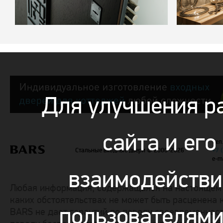
Для улучшения р
сайта и его
Тел.
Стальные входные двери
© 2000-2026
+7 
e-m
взаимодействи
Любая информация, содержащаяся на настоящем с
каких обстоятельствах не может быть расценена 
пользователям
BARS не дает гарантий по поводу своевременност