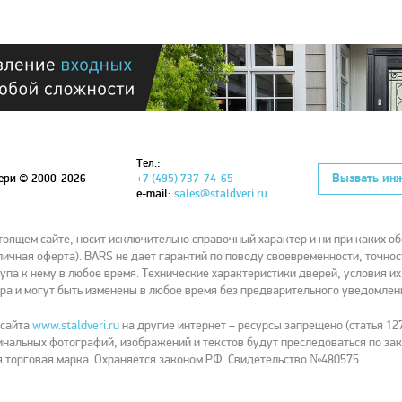
Тел.:
Вызвать ин
вери
© 2000-2026
+7 (495) 737-74-65
e-mail:
sales@staldveri.ru
ящем сайте, носит исключительно справочный характер и ни при каких об
ичная оферта). BARS не дает гарантий по поводу своевременности, точнос
упа к нему в любое время. Технические характеристики дверей, условия и
ра и могут быть изменены в любое время без предварительного уведомлен
 сайта
www.staldveri.ru
на другие интернет – ресурсы запрещено (статья 127
нальных фотографий, изображений и текстов будут преследоваться по зак
 торговая марка. Охраняется законом РФ. Свидетельство №480575.