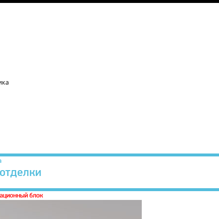
ика
а
отделки
ационный блок