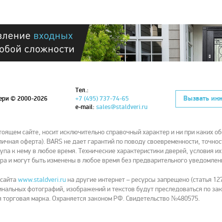
Тел.:
Вызвать ин
вери
© 2000-2026
+7 (495) 737-74-65
e-mail:
sales@staldveri.ru
ящем сайте, носит исключительно справочный характер и ни при каких об
ичная оферта). BARS не дает гарантий по поводу своевременности, точнос
упа к нему в любое время. Технические характеристики дверей, условия и
ра и могут быть изменены в любое время без предварительного уведомлен
 сайта
www.staldveri.ru
на другие интернет – ресурсы запрещено (статья 127
нальных фотографий, изображений и текстов будут преследоваться по зак
 торговая марка. Охраняется законом РФ. Свидетельство №480575.