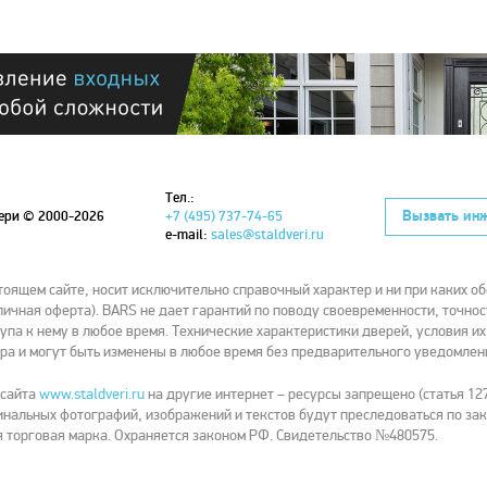
Тел.:
Вызвать ин
вери
© 2000-2026
+7 (495) 737-74-65
e-mail:
sales@staldveri.ru
ящем сайте, носит исключительно справочный характер и ни при каких об
ичная оферта). BARS не дает гарантий по поводу своевременности, точнос
упа к нему в любое время. Технические характеристики дверей, условия и
ра и могут быть изменены в любое время без предварительного уведомлен
 сайта
www.staldveri.ru
на другие интернет – ресурсы запрещено (статья 127
нальных фотографий, изображений и текстов будут преследоваться по зак
 торговая марка. Охраняется законом РФ. Свидетельство №480575.