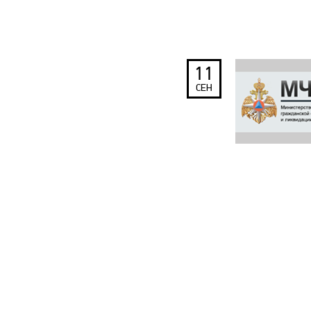
11
СЕН