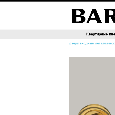
Квартирные дв
Квартирные дв
Двери входные металличес