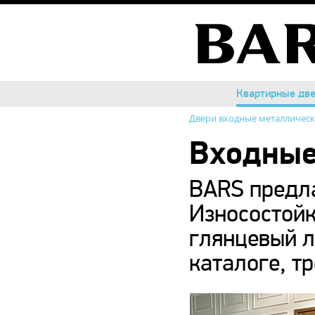
Квартирные дв
Квартирные дв
Двери входные металличес
Входные
BARS предла
Износостойк
глянцевый л
каталоге, т