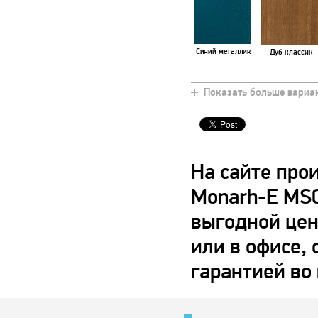
Синий металлик
Дуб классик
Показать больше вариа
Венге
Слоновая кость
На сайте про
Monarh-E MS0
выгодной цен
Зеленый
Груша
или в офисе, 
гарантией во