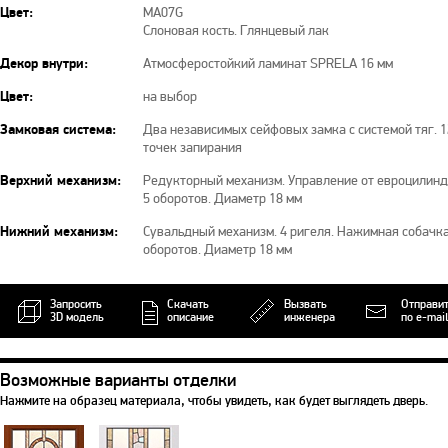
Цвет:
MA07G
Слоновая кость. Глянцевый лак
Декор внутри:
Атмосферостойкий ламинат SPRELA 16 мм
Цвет:
на выбор
Замковая система:
Два независимых сейфовых замка с системой тяг. 1
точек запирания
Верхний механизм:
Редукторный механизм. Управление от евроцилинд
5 оборотов. Диаметр 18 мм
Нижний механизм:
Сувальдный механизм. 4 ригеля. Нажимная собачка
оборотов. Диаметр 18 мм
Запросить
Скачать
Вызвать
Отправи
3D модель
описание
инженера
по e-mail
Возможные варианты отделки
Нажмите на образец материала, чтобы увидеть, как будет выглядеть дверь.