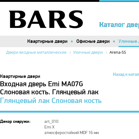
Каталог две
Каталог две
Квартирные двери
Квартирные двери
Офисные двери
Офисные двери
Уличные 
Уличные 
Двери входные металлические
Уличные двери
Arena-SS
Назад к ката
Квартирные двери
Входная дверь Emi MA07G
Слоновая кость. Глянцевый лак
Глянцевый лак Слоновая кость
Декор снаружи:
art_010
Emi X
атмосферостойкий MDF 16 мм