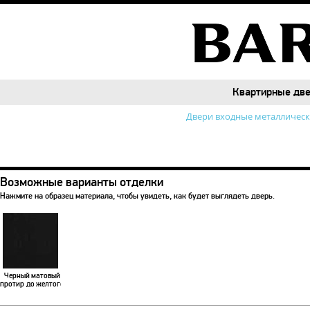
Квартирные дв
Квартирные дв
Двери входные металличес
Возможные варианты отделки
Нажмите на образец материала, чтобы увидеть, как будет выглядеть дверь.
Черный матовый
протир до желтого