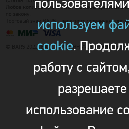
пользователям
(статья 1270 Г.К. РФ).
Любое копирование и использование оригинальны
по закону.
используем фа
Торговый знак BARS – зарегистрированная торго
cookie
. Продол
© BARS 2022 "БАРС" ООО ИНН 7726355800 - офиц
работу с сайтом
разрешаете
использование co