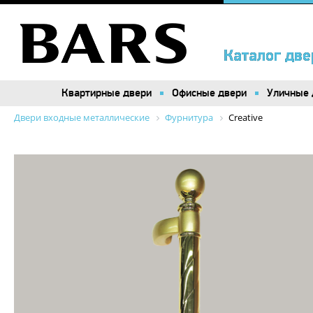
Каталог две
Каталог две
Квартирные двери
Квартирные двери
Офисные двери
Офисные двери
Уличные 
Уличные 
Двери входные металлические
Фурнитура
Creative