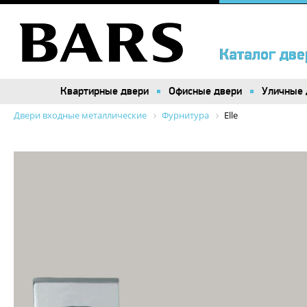
Каталог две
Каталог две
Квартирные двери
Квартирные двери
Офисные двери
Офисные двери
Уличные 
Уличные 
Двери входные металлические
Фурнитура
Elle