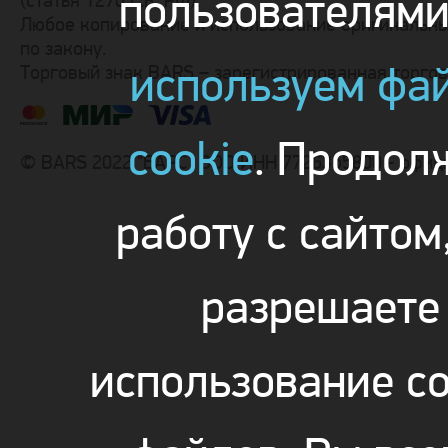
пользователям
(статья 1270 Г.К. РФ).
Любое копирование и использование оригинальны
по закону.
используем фа
Торговый знак BARS – зарегистрированная торго
cookie
. Продол
© BARS 2022 "БАРС" ООО ИНН 7726355800 - офиц
работу с сайтом
разрешаете
использование co