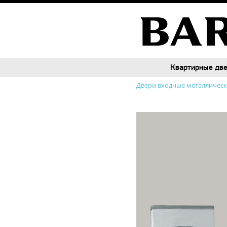
Квартирные дв
Квартирные дв
Двери входные металличес