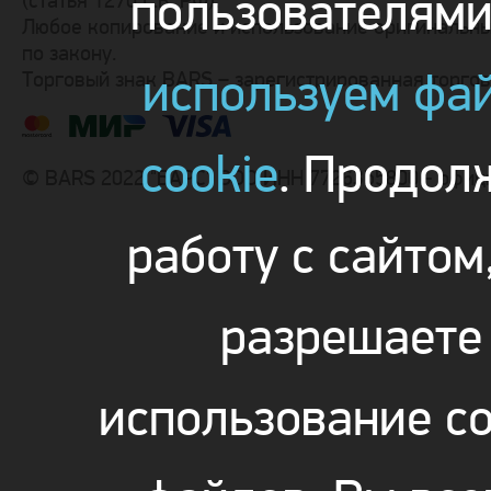
пользователям
(статья 1270 Г.К. РФ).
Любое копирование и использование оригинальны
по закону.
используем фа
Торговый знак BARS – зарегистрированная торго
cookie
. Продол
© BARS 2022 "БАРС" ООО ИНН 7726355800 - офиц
работу с сайтом
разрешаете
использование co