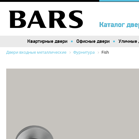
Каталог две
Каталог две
Квартирные двери
Квартирные двери
Офисные двери
Офисные двери
Уличные 
Уличные 
Двери входные металлические
Фурнитура
Fish