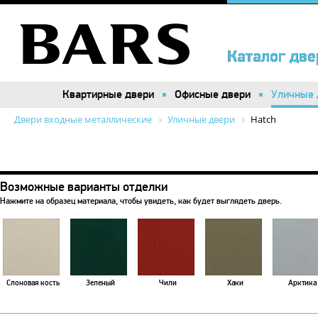
Каталог две
Каталог две
Квартирные двери
Квартирные двери
Офисные двери
Офисные двери
Уличные 
Уличные 
Двери входные металлические
Уличные двери
Hatch
Возможные варианты отделки
Нажмите на образец материала, чтобы увидеть, как будет выглядеть дверь.
Слоновая кость
Зеленый
Чили
Хаки
Арктика