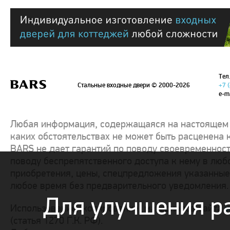
Тел.
Стальные входные двери
© 2000-2026
+7 
e-m
Любая информация, содержащаяся на настоящем с
каких обстоятельствах не может быть расценена 
BARS не дает гарантий по поводу своевременност
поводу беспрепятственного доступа к нему в люб
приобретения, цены, спецпредложения указанные 
любое время без предварительного уведомления.
Для улучшения р
Использование (копирование) материалов сайта
w
(статья 1270 Г.К. РФ).