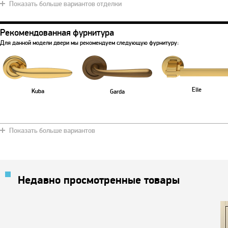
Показать больше вариантов отделки
Рекомендованная фурнитура
Синяя ночь
Золотой металлик
Кричневый
Снежно белый
Вишневы
Для данной модели двери мы рекомендуем следующую фурнитуру:
Elle
Kuba
Garda
Показать больше вариантов
Недавно просмотренные товары