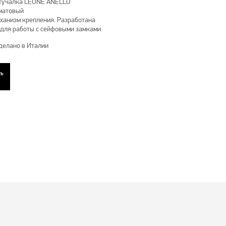
стучалка LEONE ANELLO
м матовый
ханизм крепления. Разработана
 для работы с сейфовыми замками
 Сделано в Италии
ть