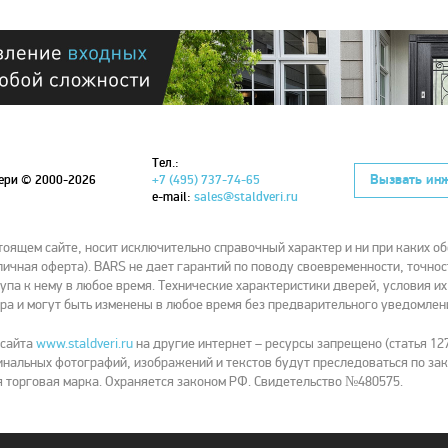
Тел.:
Вызвать ин
вери
© 2000-2026
+7 (495) 737-74-65
e-mail:
sales@staldveri.ru
ящем сайте, носит исключительно справочный характер и ни при каких об
ичная оферта). BARS не дает гарантий по поводу своевременности, точнос
упа к нему в любое время. Технические характеристики дверей, условия и
ра и могут быть изменены в любое время без предварительного уведомлен
 сайта
www.staldveri.ru
на другие интернет – ресурсы запрещено (статья 127
нальных фотографий, изображений и текстов будут преследоваться по зак
 торговая марка. Охраняется законом РФ. Свидетельство №480575.