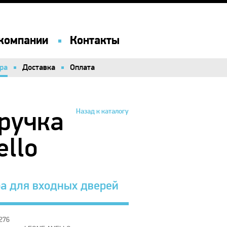
компании
компании
Контакты
Контакты
ра
ра
Доставка
Доставка
Оплата
Оплата
ручка
Назад к каталогу
ello
а для входных дверей
14276