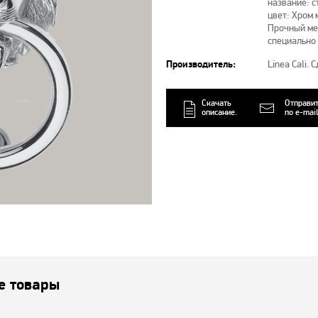
название: 
цвет: Хро
Прочный ме
специально
Производитель:
Linea Cali.
Скачать
Отправи
описание.
по e-mail
е товары