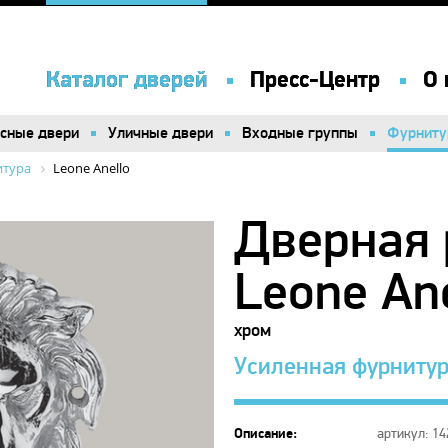
Каталог дверей
Каталог дверей
Пресс-Центр
Пресс-Центр
О 
О 
сные двери
сные двери
Уличные двери
Уличные двери
Входные группы
Входные группы
Фурниту
Фурниту
итура
Leone Anello
Дверная 
Leone An
хром
Усиленная фурнитур
Описание:
артикул: 