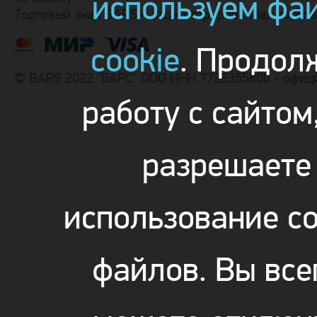
используем фа
Торговый знак BARS – зарегистрированная торго
cookie
. Продол
© BARS 2022 "БАРС" ООО ИНН 7726355800 - офиц
работу с сайтом
разрешаете
использование co
файлов. Вы все