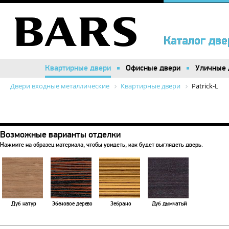
Каталог две
Каталог две
Квартирные двери
Квартирные двери
Офисные двери
Офисные двери
Уличные 
Уличные 
Двери входные металлические
Квартирные двери
Patrick-L
Возможные варианты отделки
Нажмите на образец материала, чтобы увидеть, как будет выглядеть дверь.
Дуб натур
Эбеновое дерево
Зебрано
Дуб дымчатый