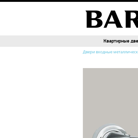
Квартирные дв
Квартирные дв
Двери входные металличес