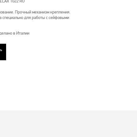
RELAX 1022 RO
нование. Прочный механизм крепления.
а специально для работы с сейфовыми
 Сделано в Италии
ть