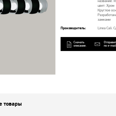
название: 
цвет: Хром
Круглое ос
Разработан
замками
Производитель:
Linea Cali.
Скачать
Отправи
описание.
по e-mail
е товары