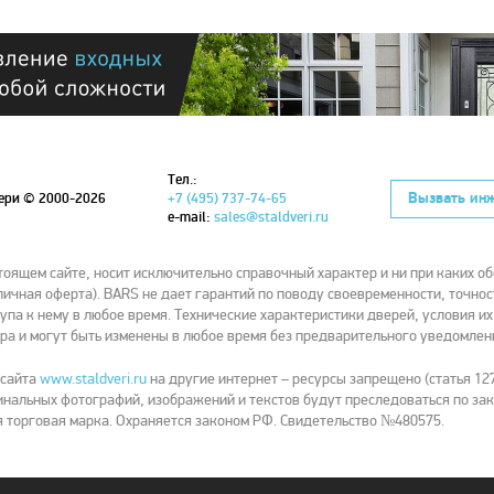
Тел.:
Вызвать ин
вери
© 2000-2026
+7 (495) 737-74-65
e-mail:
sales@staldveri.ru
ящем сайте, носит исключительно справочный характер и ни при каких об
ичная оферта). BARS не дает гарантий по поводу своевременности, точнос
упа к нему в любое время. Технические характеристики дверей, условия и
ра и могут быть изменены в любое время без предварительного уведомлен
 сайта
www.staldveri.ru
на другие интернет – ресурсы запрещено (статья 127
нальных фотографий, изображений и текстов будут преследоваться по зак
 торговая марка. Охраняется законом РФ. Свидетельство №480575.