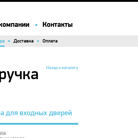
компании
компании
Контакты
Контакты
ра
ра
Доставка
Доставка
Оплата
Оплата
ручка
Назад к каталогу
а для входных дверей
858