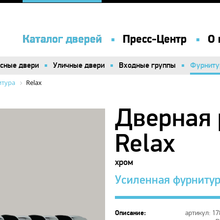
Каталог дверей
Каталог дверей
Пресс-Центр
Пресс-Центр
О 
О 
сные двери
сные двери
Уличные двери
Уличные двери
Входные группы
Входные группы
Фурниту
Фурниту
итура
Relax
Дверная 
Relax
хром
Усиленная фурнитур
Описание:
артикул: 17