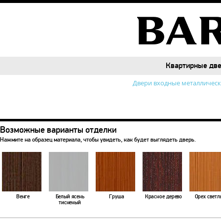
Квартирные дв
Квартирные дв
Двери входные металличес
Возможные варианты отделки
Нажмите на образец материала, чтобы увидеть, как будет выглядеть дверь.
Венге
Белый ясень
Груша
Красное дерево
Орех светл
тисненый