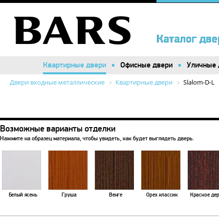
Каталог две
Каталог две
Квартирные двери
Квартирные двери
Офисные двери
Офисные двери
Уличные 
Уличные 
Двери входные металлические
Квартирные двери
Slalom-D-L
Возможные варианты отделки
Нажмите на образец материала, чтобы увидеть, как будет выглядеть дверь.
Белый ясень
Груша
Венге
Орех классик
Красное де