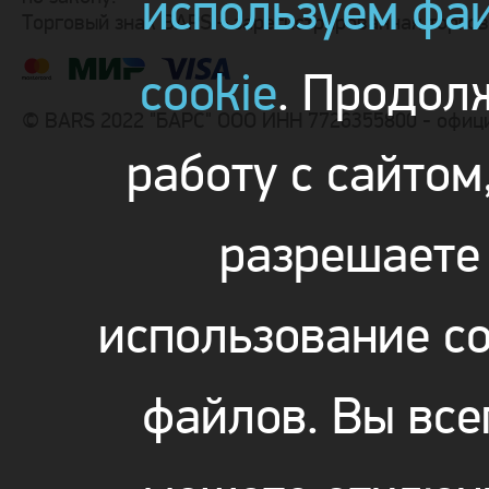
используем фа
Торговый знак BARS – зарегистрированная торго
cookie
. Продол
© BARS 2022 "БАРС" ООО ИНН 7726355800 - офиц
работу с сайтом
разрешаете
использование co
файлов. Вы все