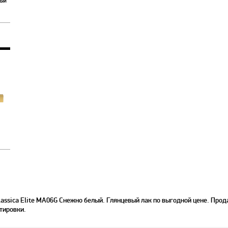
лый
ssica Elite MA06G Снежно белый. Глянцевый лак по выгодной цене. Прода
тировки.