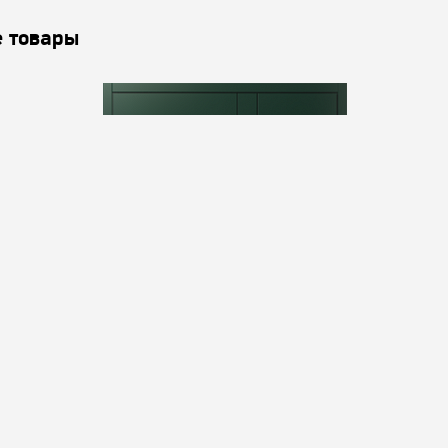
 товары
Square-L