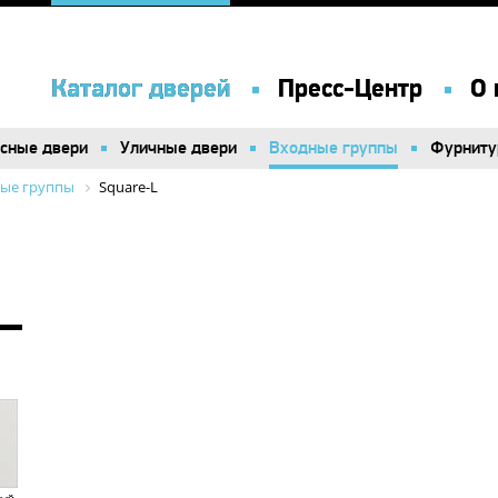
Каталог дверей
Каталог дверей
Пресс-Центр
Пресс-Центр
О 
О 
сные двери
сные двери
Уличные двери
Уличные двери
Входные группы
Входные группы
Фурниту
Фурниту
ые группы
Square-L