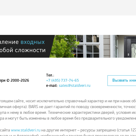
Тел.:
Вызвать ин
вери
© 2000-2026
+7 (495) 737-74-65
e-mail:
sales@staldveri.ru
ящем сайте, носит исключительно справочный характер и ни при каких об
ичная оферта). BARS не дает гарантий по поводу своевременности, точнос
упа к нему в любое время. Технические характеристики дверей, условия и
ра и могут быть изменены в любое время без предварительного уведомлен
 сайта
www.staldveri.ru
на другие интернет – ресурсы запрещено (статья 127
нальных фотографий, изображений и текстов будут преследоваться по зак