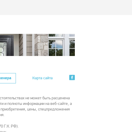
женера
Карта сайта
стоятельствах не может быть расценена
ти и полноты информации на веб-сайте, а
х приобретения, цены, спецпредложения
ия.
0 Г.К. РФ).
ону.