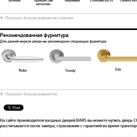
Зеленый
Серебристый
Вишневый
Слоновая кость
Снежно бе
металлик
Показать больше вариантов отделки
Рекомендованная фурнитура
Коричневый
Чили
Хаки
Синяя ночь
Мурена
Для данной модели двери мы рекомендуем следующую фурнитуру:
Elle
Kuba
Trendy
Показать больше вариантов
На сайте производителя входных дверей BARS вы можете купить дверь Cla
рассчитывается после замера, страхование с гарантией во время транспор