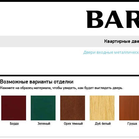
Квартирные дв
Квартирные дв
Двери входные металличес
Возможные варианты отделки
Нажмите на образец материала, чтобы увидеть, как будет выглядеть дверь.
Бордо
Зеленый
Орех темный
Дуб белый
Груша