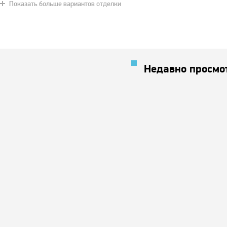
Показать больше вариантов отделки
Дуб
Серый цемент
Красное дерево
Чили
Орех светл
Недавно просмо
Коричневый
Хаки
Орех классик
Арктика
Вишневы