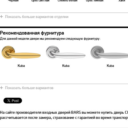
Черный
Орех светлый
Снежно белый
Орех темный
Хаки
Показать больше вариантов отделки
Рекомендованная фурнитура
Для данной модели двери мы рекомендуем следующую фурнитуру:
Kuba
Kuba
Kuba
Показать больше вариантов
Kuba
Trendy
Trendy
На сайте производителя входных дверей BARS вы можете купить дверь Cla
рассчитывается после замера, страхование с гарантией во время транспор
Trendy
Trendy
Trendy