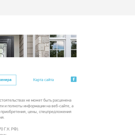
женера
Карта сайта
стоятельствах не может быть расценена
ти и полноты информации на веб-сайте, а
х приобретения, цены, спецпредложения
ия.
0 Г.К. РФ).
ону.