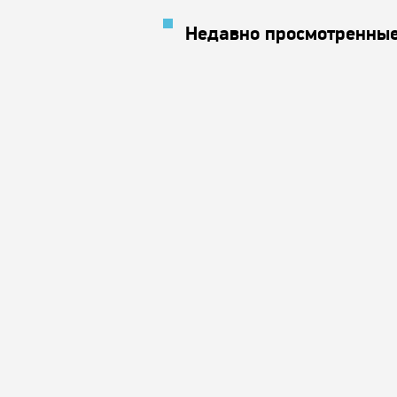
Недавно просмотренные
Garda
Garda
Garda
Garda
Marina
Marina
Arco
Marina
Arco
Arco
Elle
Elle