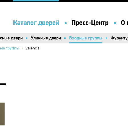
Каталог дверей
Каталог дверей
Пресс-Центр
Пресс-Центр
О 
О 
сные двери
сные двери
Уличные двери
Уличные двери
Входные группы
Входные группы
Фурниту
Фурниту
ые группы
Valencia