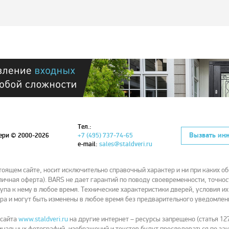
Тел.:
Вызвать ин
вери
© 2000-2026
+7 (495) 737-74-65
e-mail:
sales@staldveri.ru
ящем сайте, носит исключительно справочный характер и ни при каких об
ичная оферта). BARS не дает гарантий по поводу своевременности, точнос
упа к нему в любое время. Технические характеристики дверей, условия и
ра и могут быть изменены в любое время без предварительного уведомлен
 сайта
www.staldveri.ru
на другие интернет – ресурсы запрещено (статья 127
нальных фотографий, изображений и текстов будут преследоваться по зак