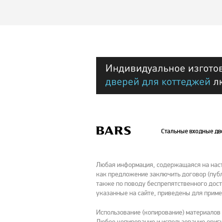
Elle
Elle
Elle
Elle
Elle
Elle
Стальные входные д
Elle
Elle
Elle
Любая информация, содержащаяся на насто
как предложение заключить договор (публ
также по поводу беспрепятственного дост
Elle Pelle
Elle Pelle
Elle Pelle
указанные на сайте, приведены для приме
Использование (копирование) материалов
Любое копирование и использование ориги