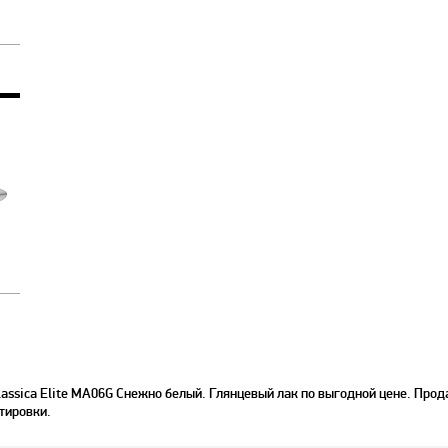
ssica Elite MA06G Снежно белый. Глянцевый лак по выгодной цене. Прода
тировки.