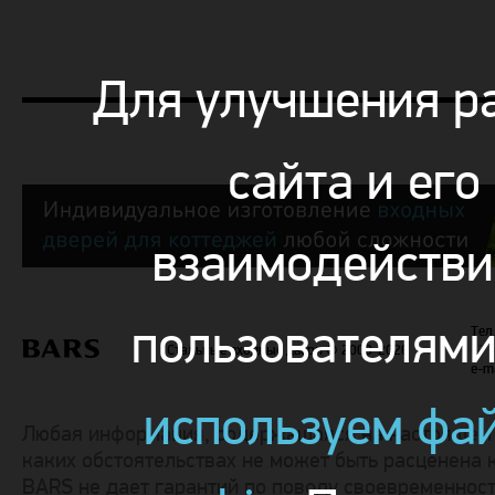
Для улучшения р
сайта и его
взаимодействи
пользователям
Тел.
Стальные входные двери
© 2000-2026
+7 
e-m
используем фа
Любая информация, содержащаяся на настоящем с
каких обстоятельствах не может быть расценена 
BARS не дает гарантий по поводу своевременност