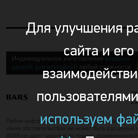
Для улучшения р
сайта и его
взаимодействи
пользователям
Тел.
Стальные входные двери
© 2000-2026
+7 
e-m
используем фа
Любая информация, содержащаяся на настоящем с
каких обстоятельствах не может быть расценена 
BARS не дает гарантий по поводу своевременност