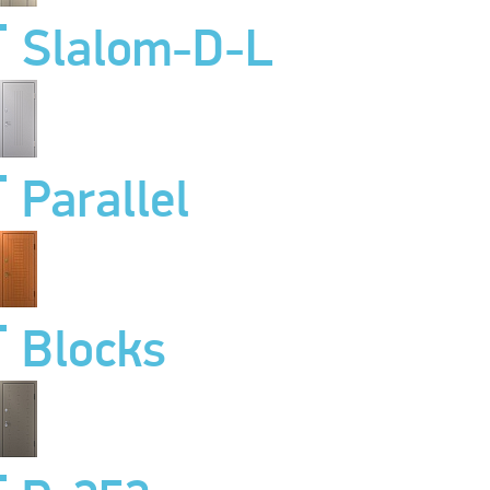
Slalom-D-L
Parallel
Blocks