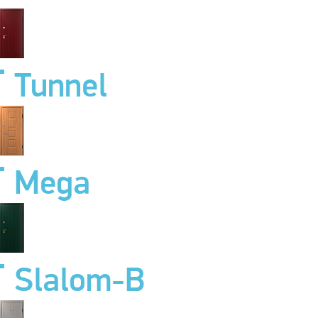
Tunnel
Mega
Slalom-B