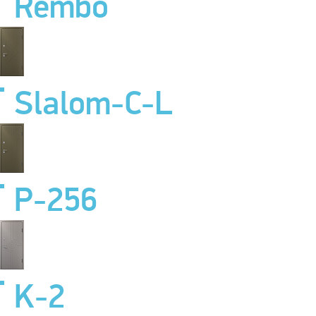
Rembo
Slalom-C-L
P-256
K-2