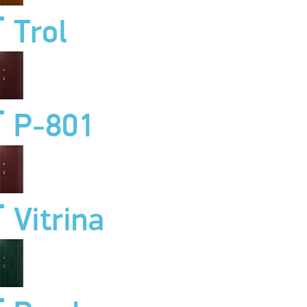
Trol
P-801
Vitrina