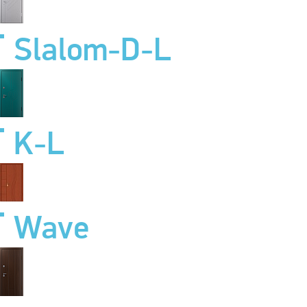
Slalom-D-L
K-L
Wave