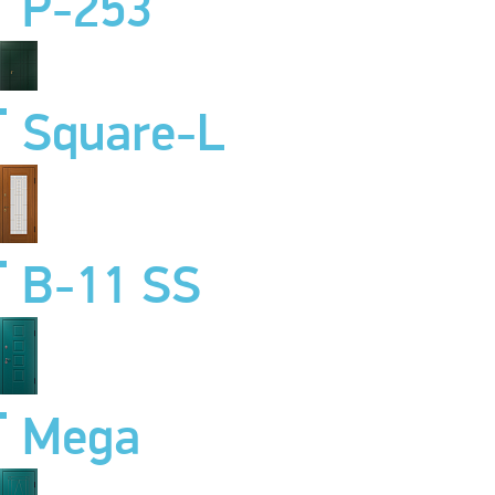
P-253
Square-L
B-11 SS
Mega