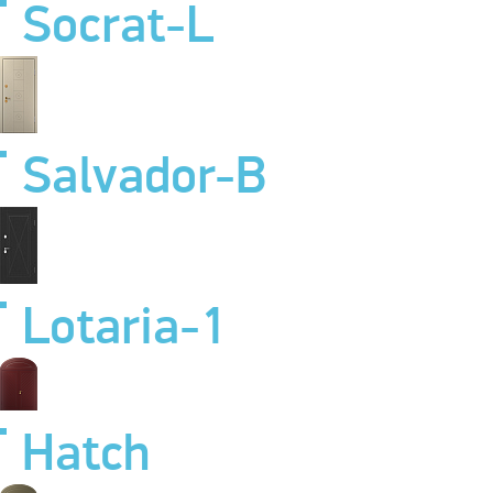
Socrat-L
Salvador-B
Lotaria-1
Hatch