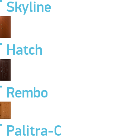
Skyline
Hatch
Rembo
Palitra-C