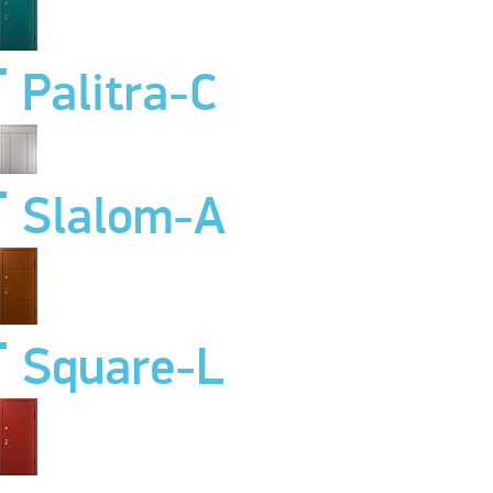
Palitra-C
Slalom-A
Square-L