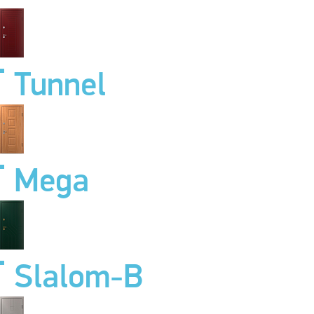
Tunnel
Mega
Slalom-B