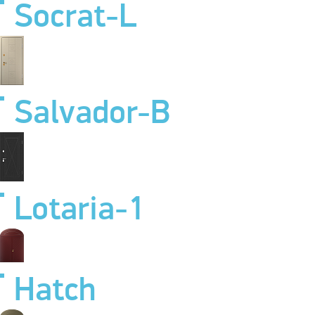
Socrat-L
Salvador-B
Lotaria-1
Hatch