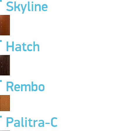
Skyline
Hatch
Rembo
Palitra-C