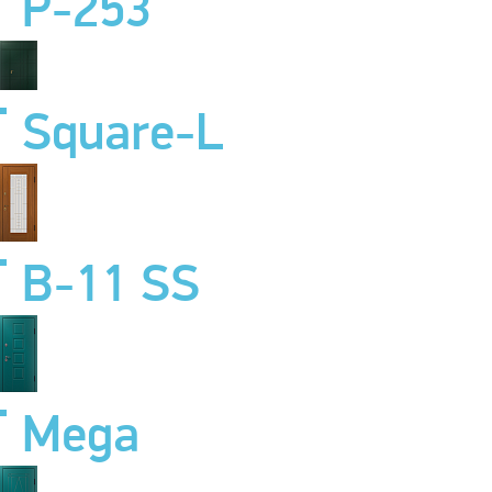
P-253
Square-L
B-11 SS
Mega