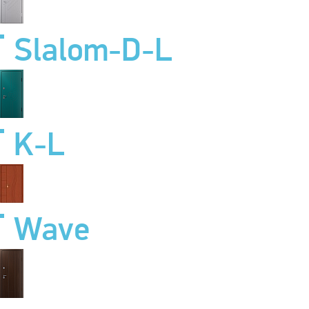
Slalom-D-L
K-L
Wave