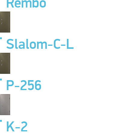
Rembo
Slalom-C-L
P-256
K-2