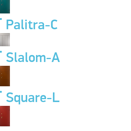
Palitra-C
Slalom-A
Square-L