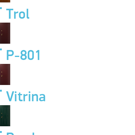
Trol
P-801
Vitrina