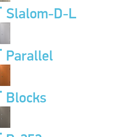
Slalom-D-L
Parallel
Blocks