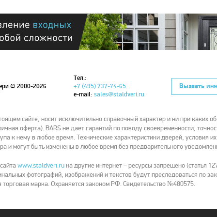
Тел.:
Вызвать ин
вери
© 2000-2026
+7 (495) 737-74-65
e-mail:
sales@staldveri.ru
ящем сайте, носит исключительно справочный характер и ни при каких об
ичная оферта). BARS не дает гарантий по поводу своевременности, точнос
упа к нему в любое время. Технические характеристики дверей, условия и
ра и могут быть изменены в любое время без предварительного уведомлен
 сайта
www.staldveri.ru
на другие интернет – ресурсы запрещено (статья 127
нальных фотографий, изображений и текстов будут преследоваться по зак
 торговая марка. Охраняется законом РФ. Свидетельство №480575.