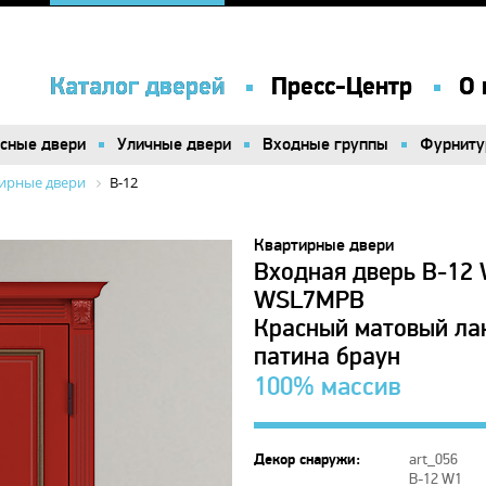
Каталог дверей
Каталог дверей
Пресс-Центр
Пресс-Центр
О 
О 
сные двери
сные двери
Уличные двери
Уличные двери
Входные группы
Входные группы
Фурниту
Фурниту
ирные двери
B-12
Квартирные двери
Входная дверь B-1
WSL7MPB
Красный матовый лак
патина браун
100% массив
Декор снаружи:
art_056
B-12 W1