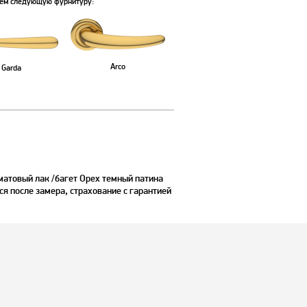
уем следующую фурнитуру:
Arco
Garda
товый лак /багет Орех темный патина
ся после замера, страхование с гарантией