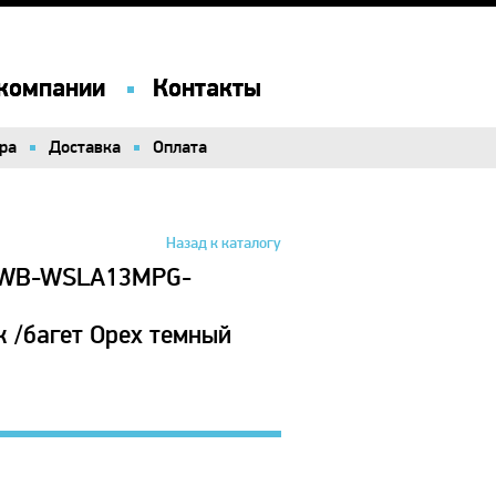
компании
компании
Контакты
Контакты
ра
ра
Доставка
Доставка
Оплата
Оплата
Назад к каталогу
2 WB-WSLA13MPG-
 /багет Орех темный