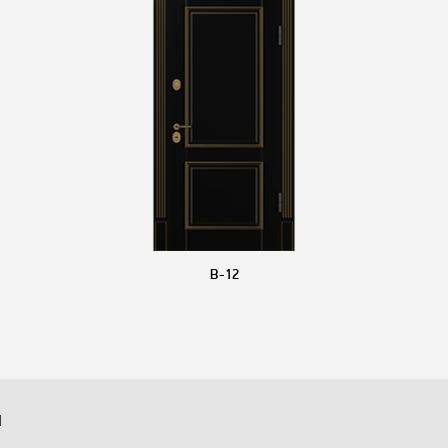
B-12
й