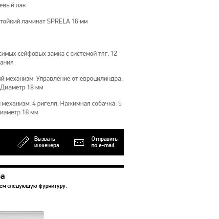
цевый лак
тойкий ламинат SPRELA 16 мм
имых сейфовых замка с системой тяг. 12
рания
й механизм. Управление от евроцилиндра.
 Диаметр 18 мм
механизм. 4 ригеля. Нажимная собачка. 5
Диаметр 18 мм
Вызвать
Отправить
инженера
по e-mail
ра
уем следующую фурнитуру: