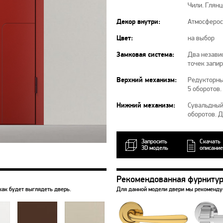
Чили. Глян
Декор внутри:
Атмосферос
Цвет:
на выбор
Замковая система:
Два независ
точек запи
Верхний механизм:
Редукторны
5 оборотов.
Нижний механизм:
Сувальдный 
оборотов. 
Запросить
Скачать
3D модель
описание
Рекомендованная фурниту
как будет выглядеть дверь.
Для данной модели двери мы рекоменд