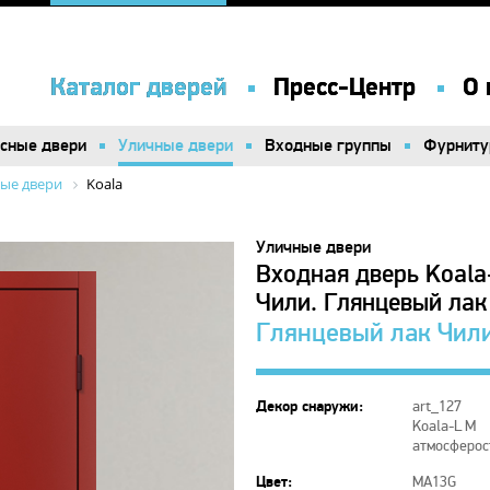
Каталог дверей
Каталог дверей
Пресс-Центр
Пресс-Центр
О 
О 
сные двери
сные двери
Уличные двери
Уличные двери
Входные группы
Входные группы
Фурниту
Фурниту
ые двери
Koala
Уличные двери
Входная дверь Koal
Чили. Глянцевый лак
Глянцевый лак Чил
Декор снаружи:
art_127
Koala-L M
атмосферос
Цвет:
MA13G