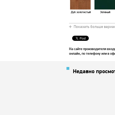
Дуб золотистый
Зеленый
Показать больше вариа
Мурена
Орех темный
На сайте производителя вхо
онлайн, по телефону или в оф
Недавно просмо
Страдивари
Антрацит