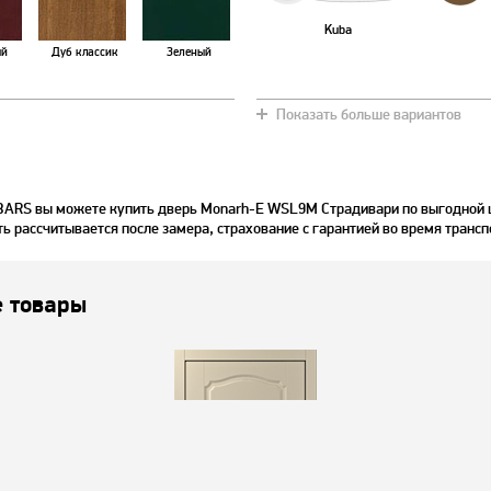
Kuba
ый
Дуб классик
Зеленый
Показать больше вариантов
Дуб натур
Белый ясень
 BARS вы можете купить дверь Monarh-E WSL9M Страдивари по выгодной 
ть рассчитывается после замера, страхование с гарантией во время транс
 товары
Дуб золотистый
Антрацит