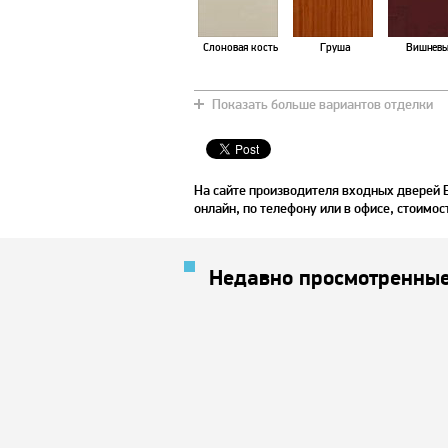
Слоновая кость
Груша
Вишнев
Показать больше вариантов отделки
Красное дерево
Хаки
Чили
На сайте производителя входных дверей
онлайн, по телефону или в офисе, стоимос
Недавно просмотренные
Страдивари
Коричневый
Дуб