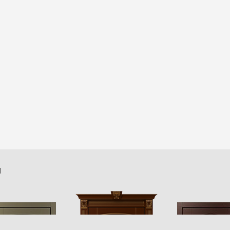
Monarh-E
й