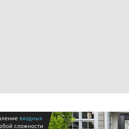
Coral
Coral
Legion