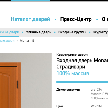
Каталог дверей
Каталог дверей
Пресс-Центр
Пресс-Центр
О 
О 
сные двери
сные двери
Уличные двери
Уличные двери
Входные группы
Входные группы
Фурниту
Фурниту
ые двери
Monarh-E
Квартирные двери
Входная дверь Mona
Страдивари
100% массив
Декор снаружи:
art_034
Monarh-E W
100% масси
Цвет:
WSL9M