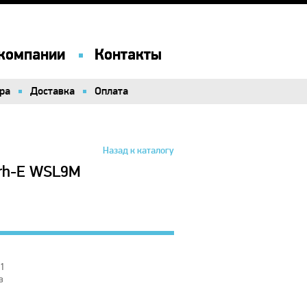
компании
компании
Контакты
Контакты
ра
ра
Доставка
Доставка
Оплата
Оплата
Назад к каталогу
rh-E WSL9M
1
в