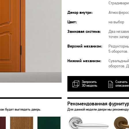
Страдивари
Декор внутри:
Атмосферос
Цвет:
на выбор
Замковая система:
Два независ
точек запи
Верхний механизм:
Редукторны
5 оборотов.
Нижний механизм:
Сувальдный 
оборотов. 
Запросить
Скачать
3D модель
описание
Рекомендованная фурниту
как будет выглядеть дверь.
Для данной модели двери мы рекоменд